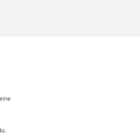
eine
do.