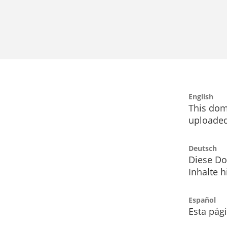
English
This dom
uploaded
Deutsch
Diese Do
Inhalte h
Español
Esta pág